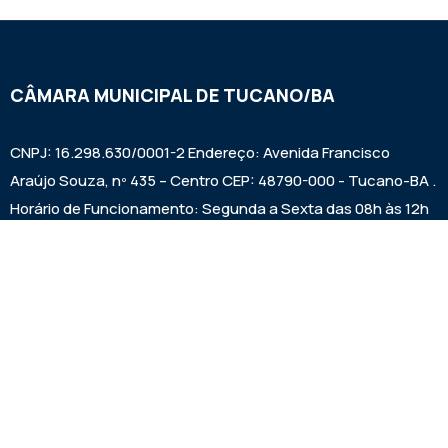
CÂMARA MUNICIPAL DE TUCANO/BA
CNPJ: 16.298.630/0001-2 Endereço: Avenida Francisco
Araújo Souza, nº 435 – Centro CEP: 48790-000 - Tucano-BA .
Horário de Funcionamento: Segunda a Sexta das 08h às 12h
e das 14h às 17h Sessões ordinárias: Quintas-feiras às
09:00h.
Institucional
Legislativo
Notícias
Transparência