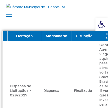
Ba
O
Licitação
Modalidade
Situação
Cont
Agên
Viag
aqui
pass
aére
volt
Salv
Brasí
Dispensa de
a Sa
Licitação nº
Dispensa
Finalizada
11 v
029/2025
que 
inve
para