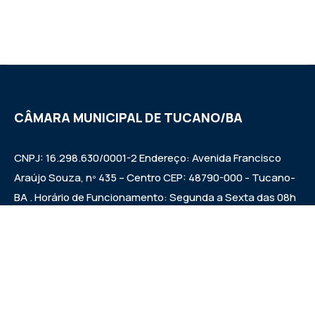
CÂMARA MUNICIPAL DE TUCANO/BA
CNPJ: 16.298.630/0001-2 Endereço: Avenida Francisco
Araújo Souza, nº 435 – Centro CEP: 48790-000 - Tucano-
BA . Horário de Funcionamento: Segunda a Sexta das 08h
às 12h e das 14h às 17h Sessões ordinárias: Quintas-feiras
às 09:00h.
Institucional
Legislativo