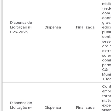
mídi
(rede
com
coor
Dispensa de
grav
Licitação nº
Dispensa
Finalizada
ediç
023/2025
publ
cont
sess
ordin
extr
sole
comi
perm
Câm
Muni
Tuca
Cont
empr
forn
mate
Dispensa de
expe
Licitação nº
Dispensa
Finalizada
visa