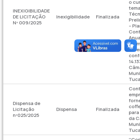
o cu
tema
INEXIGIBILIDADE
Técn
DE LICITAÇÃO
Inexigibilidade
Finalizada
Prel
Nº 009/2025
– Pl
Cont
Anua
Term
Refe
conf
14.13
Câm
Muni
Tuca
Cont
empr
forn
Dispensa de
coff
Licitação
Dispensa
Finalizada
para
nº025/2025
da C
Muni
Tuca
''Co