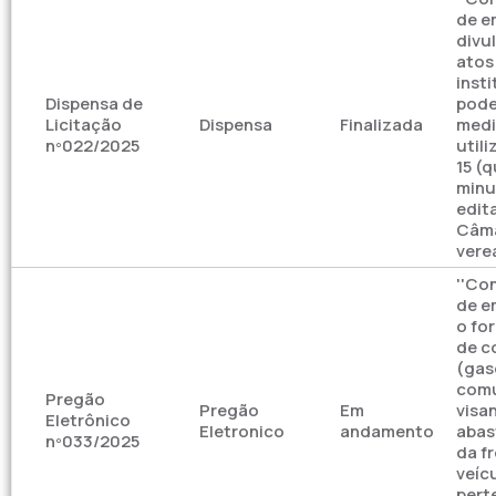
de e
divu
atos
inst
Dispensa de
pode
Licitação
Dispensa
Finalizada
medi
nº022/2025
util
15 (q
minu
edit
Câma
vere
''Co
de e
o fo
de c
(gas
com
Pregão
Pregão
Em
visa
Eletrônico
Eletronico
andamento
abas
nº033/2025
da f
veícu
pert