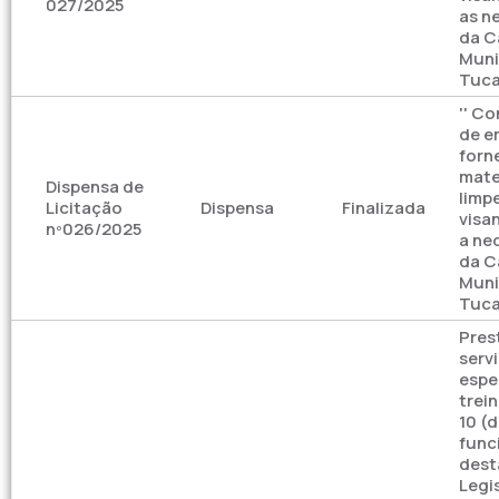
027/2025
as n
da C
Muni
Tuca
'' C
de e
forn
mate
Dispensa de
limp
Licitação
Dispensa
Finalizada
visa
nº026/2025
a ne
da C
Muni
Tucan
Pres
serv
espe
trei
10 (
func
dest
Legis