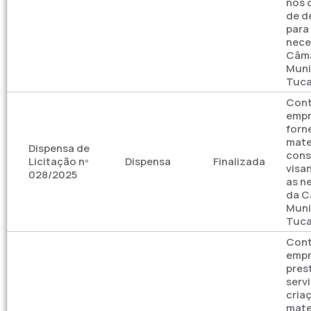
nos d
de d
para
nece
Câm
Muni
Tuca
Cont
empr
forn
mate
Dispensa de
cons
Licitação nº
Dispensa
Finalizada
visa
028/2025
as n
da C
Muni
Tuca
Cont
empr
pres
serv
cria
mate