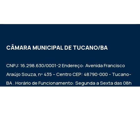
CÂMARA MUNICIPAL DE TUCANO/BA
CNPJ: 16.298.630/0001-2 Endereço: Avenida Francisco
Araújo Souza, nº 435 – Centro CEP: 48790-000 - Tucano-
BA . Horário de Funcionamento: Segunda a Sexta das 08h
às 12h e das 14h às 17h Sessões ordinárias: Quintas-feiras
às 09:00h.
Institucional
Legislativo