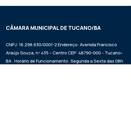
CÂMARA MUNICIPAL DE TUCANO/BA
CNPJ: 16.298.630/0001-2 Endereço: Avenida Francisco
Araújo Souza, nº 435 – Centro CEP: 48790-000 - Tucano-
BA . Horário de Funcionamento: Segunda a Sexta das 08h
às 12h e das 14h às 17h Sessões ordinárias: Quintas-feiras
às 09:00h.
Institucional
Legislativo
Notícias
Transparência