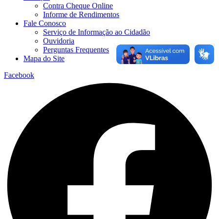
Contra Cheque Online
Informe de Rendimentos
Fale Conosco
Serviço de Informação ao Cidadão
Ouvidoria
Perguntas Frequentes
Mapa do Site
Facebook