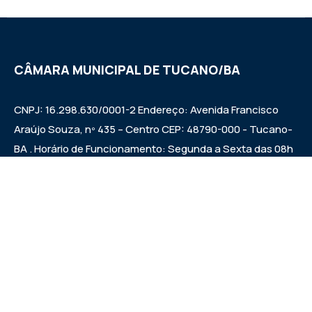
CÂMARA MUNICIPAL DE TUCANO/BA
CNPJ: 16.298.630/0001-2 Endereço: Avenida Francisco
Araújo Souza, nº 435 – Centro CEP: 48790-000 - Tucano-
BA . Horário de Funcionamento: Segunda a Sexta das 08h
às 12h e das 14h às 17h Sessões ordinárias: Quintas-feiras
às 09:00h.
Institucional
Legislativo
Notícias