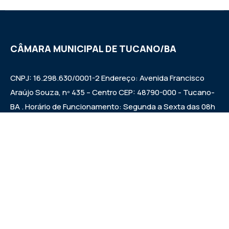
CÂMARA MUNICIPAL DE TUCANO/BA
CNPJ: 16.298.630/0001-2 Endereço: Avenida Francisco
Araújo Souza, nº 435 – Centro CEP: 48790-000 - Tucano-
BA . Horário de Funcionamento: Segunda a Sexta das 08h
às 12h e das 14h às 17h Sessões ordinárias: Quintas-feiras
às 09:00h.
Institucional
Legislativo
Notícias
Transparência