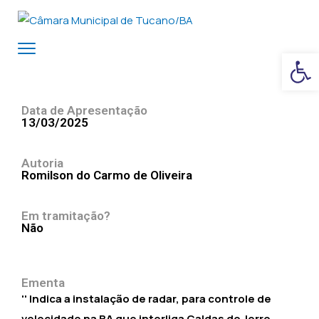
Ba
Data de Apresentação
13/03/2025
Autoria
Romilson do Carmo de Oliveira
Em tramitação?
Não
Ementa
'' Indica a instalação de radar, para controle de
velocidade na BA que interliga Caldas do Jorro