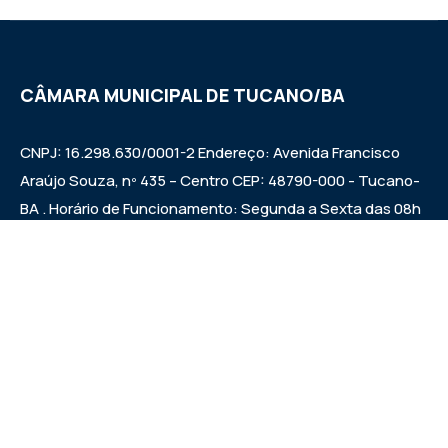
CÂMARA MUNICIPAL DE TUCANO/BA
CNPJ: 16.298.630/0001-2 Endereço: Avenida Francisco
Araújo Souza, nº 435 – Centro CEP: 48790-000 - Tucano-
BA . Horário de Funcionamento: Segunda a Sexta das 08h
às 12h e das 14h às 17h Sessões ordinárias: Quintas-feiras
às 09:00h.
Institucional
Legislativo
Notícias
Transparência