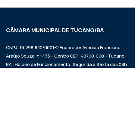
CÂMARA MUNICIPAL DE TUCANO/BA
CNPJ: 16.298.630/0001-2 Endereço: Avenida Francisco
Araújo Souza, nº 435 – Centro CEP: 48790-000 - Tucano-
BA . Horário de Funcionamento: Segunda a Sexta das 08h
às 12h e das 14h às 17h Sessões ordinárias: Quintas-feiras
às 09:00h.
Institucional
Legislativo
Notícias