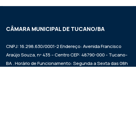
CÂMARA MUNICIPAL DE TUCANO/BA
CNPJ: 16.298.630/0001-2 Endereço: Avenida Francisco
Araújo Souza, nº 435 – Centro CEP: 48790-000 - Tucano-
BA . Horário de Funcionamento: Segunda a Sexta das 08h
às 12h e das 14h às 17h Sessões ordinárias: Quintas-feiras
às 09:00h.
Institucional
Legislativo
Notícias
Transparência