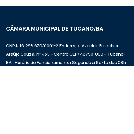
CÂMARA MUNICIPAL DE TUCANO/BA
CNPJ: 16.298.630/0001-2 Endereço: Avenida Francisco
Araújo Souza, nº 435 – Centro CEP: 48790-000 - Tucano-
BA . Horário de Funcionamento: Segunda a Sexta das 08h
às 12h e das 14h às 17h Sessões ordinárias: Quintas-feiras
às 09:00h.
Institucional
Legislativo
Notícias
Transparência