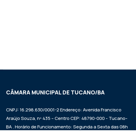
CÂMARA MUNICIPAL DE TUCANO/BA
CNPJ: 16.298.630/0001-2 Endereço: Avenida Francisco
Araújo Souza, nº 435 – Centro CEP: 48790-000 - Tucano-
BA . Horário de Funcionamento: Segunda a Sexta das 08h
às 12h e das 14h às 17h Sessões ordinárias: Quintas-feiras