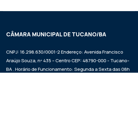
CÂMARA MUNICIPAL DE TUCANO/BA
CNPJ: 16.298.630/0001-2 Endereço: Avenida Francisco
Araújo Souza, nº 435 – Centro CEP: 48790-000 - Tucano-
BA . Horário de Funcionamento: Segunda a Sexta das 08h
às 12h e das 14h às 17h Sessões ordinárias: Quintas-feiras
às 09:00h.
Institucional
Legislativo
Notícias