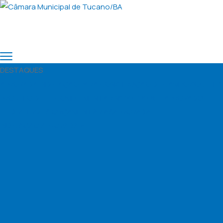
DESTAQUES
APROVADA INDICAÇÃO PARA CONSTRUÇÃO DE CAMPO SOCIETY 
PROJETO DE LEI COMPLEMENTAR N° 001/2026 É APROVADO!
LEI DIRETRIZES ORÇAMENTÁRIASAPROVADA!
INDICAÇÃO APROVADA ✅