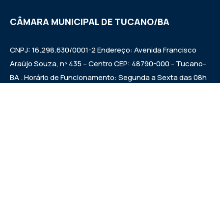
CÂMARA MUNICIPAL DE TUCANO/BA
CNPJ: 16.298.630/0001-2 Endereço: Avenida Francisco
Araújo Souza, nº 435 – Centro CEP: 48790-000 - Tucano-
BA . Horário de Funcionamento: Segunda a Sexta das 08h
às 12h e das 14h às 17h Sessões ordinárias: Quintas-feiras
às 09:00h.
Institucional
Legislativo
Notícias
Transparência