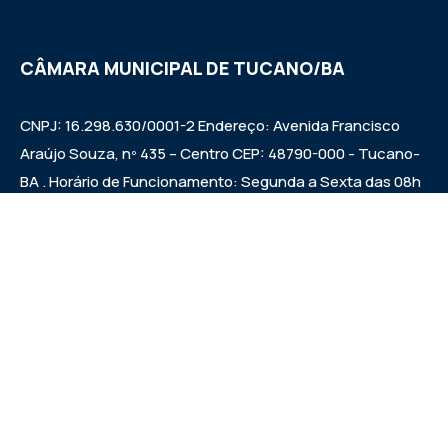
CÂMARA MUNICIPAL DE TUCANO/BA
CNPJ: 16.298.630/0001-2 Endereço: Avenida Francisco
Araújo Souza, nº 435 – Centro CEP: 48790-000 - Tucano-
BA . Horário de Funcionamento: Segunda a Sexta das 08h
às 12h e das 14h às 17h Sessões ordinárias: Quintas-feiras
às 09:00h.
Institucional
Legislativo
Notícias
Transparência