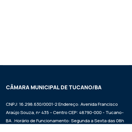
CÂMARA MUNICIPAL DE TUCANO/BA
CNPJ: 16.298.630/0001-2 Endereço: Avenida Francisco
Araújo Souza, nº 435 – Centro CEP: 48790-000 - Tucano-
BA . Horário de Funcionamento: Segunda a Sexta das 08h
às 12h e das 14h às 17h Sessões ordinárias: Quintas-feiras